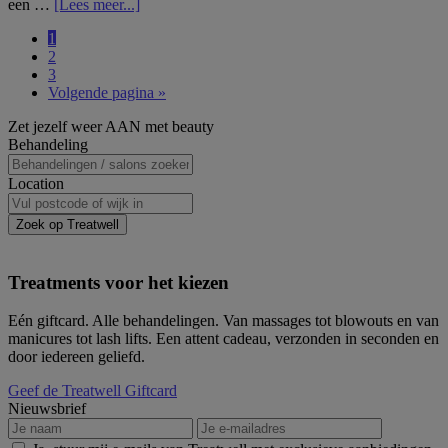
overHydraFacial:
een …
[Lees meer...]
de
Pagina
1
gezichtsbehandeling
Pagina
2
voor
Pagina
3
een
Ga
Volgende pagina »
stralende
naar
huid
Primaire
Zet jezelf weer AAN met beauty
Sidebar
Behandeling
Location
Zoek op Treatwell
Treatments voor het kiezen
Eén giftcard. Alle behandelingen. Van massages tot blowouts en van
manicures tot lash lifts. Een attent cadeau, verzonden in seconden en
door iedereen geliefd.
Geef de Treatwell Giftcard
Nieuwsbrief