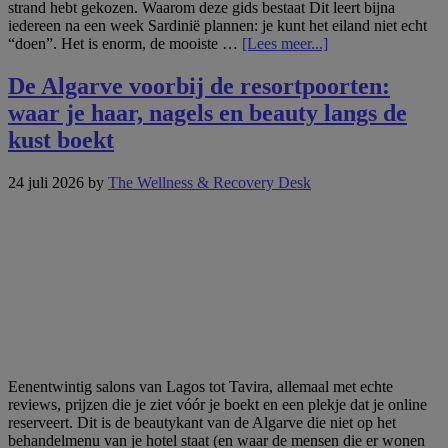
strand hebt gekozen. Waarom deze gids bestaat Dit leert bijna
iedereen na een week Sardinië plannen: je kunt het eiland niet echt
overEén
“doen”. Het is enorm, de mooiste …
[Lees meer...]
eiland,
vijf
De Algarve voorbij de resortpoorten:
kusten:
waar je haar, nagels en beauty langs de
haar,
nagels
kust boekt
en
beauty
24 juli 2026
by
The Wellness & Recovery Desk
boeken
op
Sardinië
Eenentwintig salons van Lagos tot Tavira, allemaal met echte
reviews, prijzen die je ziet vóór je boekt en een plekje dat je online
reserveert. Dit is de beautykant van de Algarve die niet op het
behandelmenu van je hotel staat (en waar de mensen die er wonen