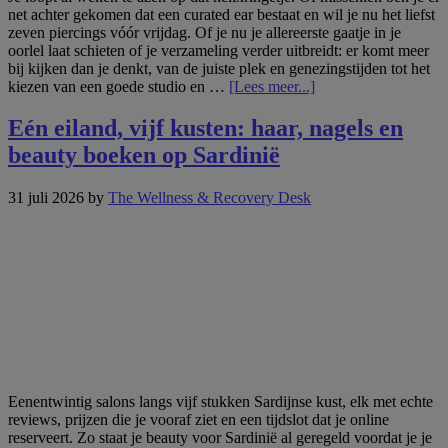
net achter gekomen dat een curated ear bestaat en wil je nu het liefst
zeven piercings vóór vrijdag. Of je nu je allereerste gaatje in je
oorlel laat schieten of je verzameling verder uitbreidt: er komt meer
bij kijken dan je denkt, van de juiste plek en genezingstijden tot het
overOorpiercings:
kiezen van een goede studio en …
[Lees meer...]
jouw
complete
Eén eiland, vijf kusten: haar, nagels en
gids
beauty boeken op Sardinië
over
soorten,
veiligheid
31 juli 2026
by
The Wellness & Recovery Desk
en
nazorg
Eenentwintig salons langs vijf stukken Sardijnse kust, elk met echte
reviews, prijzen die je vooraf ziet en een tijdslot dat je online
reserveert. Zo staat je beauty voor Sardinië al geregeld voordat je je