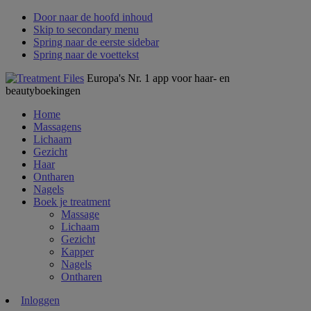
Door naar de hoofd inhoud
Skip to secondary menu
Spring naar de eerste sidebar
Spring naar de voettekst
Europa's Nr. 1 app voor haar- en
beautyboekingen
Home
Massagens
Lichaam
Gezicht
Haar
Ontharen
Nagels
Boek je treatment
Massage
Lichaam
Gezicht
Kapper
Nagels
Ontharen
Inloggen