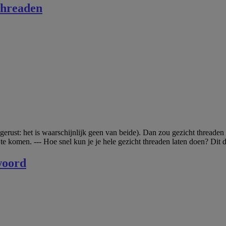
threaden
erust: het is waarschijnlijk geen van beide). Dan zou gezicht threaden
e komen. --- Hoe snel kun je je hele gezicht threaden laten doen? Di
woord