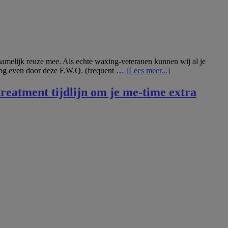
 namelijk reuze mee. Als echte waxing-veteranen kunnen wij al je
overAl
l nog even door deze F.W.Q. (frequent …
[Lees meer...]
je
prangende
treatment tijdlijn om je me-time extra
vragen
over
waxen
beantwoord