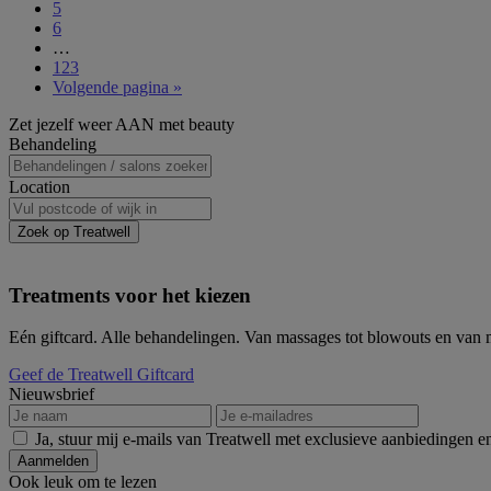
Pagina
5
Pagina
6
Interim
…
pagina's
Pagina
123
zijn
Ga
Volgende pagina »
weggelaten
naar
Primaire
Zet jezelf weer AAN met beauty
Sidebar
Behandeling
Location
Zoek op Treatwell
Treatments voor het kiezen
Eén giftcard. Alle behandelingen. Van massages tot blowouts en van ma
Geef de Treatwell Giftcard
Nieuwsbrief
Ja, stuur mij e-mails van Treatwell met exclusieve aanbiedingen e
Ook leuk om te lezen