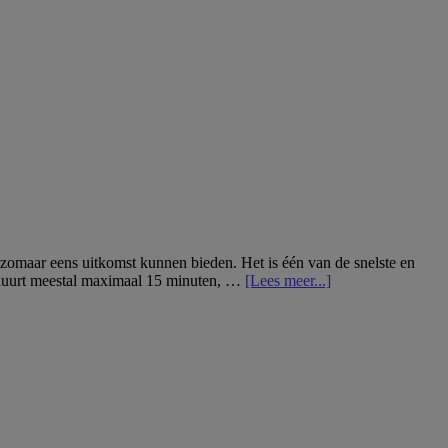
de
salons,
de
afspraken
die
je
moet
boeken:
een
beautygids
voor
Barcelona
 zomaar eens uitkomst kunnen bieden. Het is één van de snelste en
over3
t duurt meestal maximaal 15 minuten, …
[Lees meer...]
redenen
waarom
wij
gek
zijn
op
gezicht
threaden