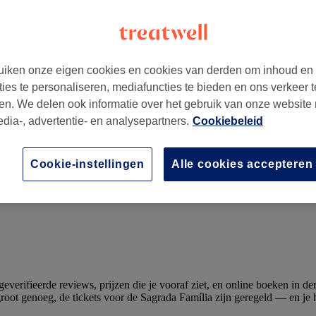
iken onze eigen cookies en cookies van derden om inhoud en
ties te personaliseren, mediafuncties te bieden en ons verkeer t
en. We delen ook informatie over het gebruik van onze website
moet boeken: een beautygids voor Barcelona
edia-, advertentie- en analysepartners.
Cookiebeleid
Cookie-instellingen
Alle cookies accepteren
geverifieerde reviews, prijzen die je vooraf ziet, en online boeken in
s groot genoeg, de tickets voor de Sagrada Família zijn geregeld — en je