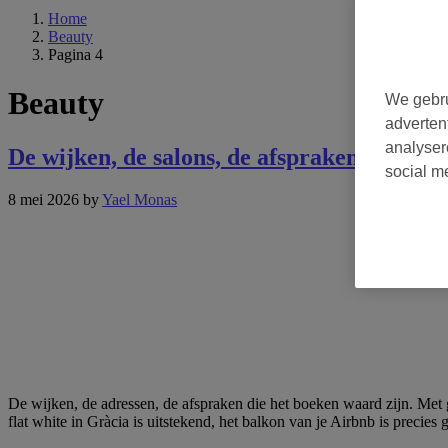
Home
Beauty
Pagina 4
Beauty
We gebru
adverten
analyser
De wijken, de salons, de afspraken die je 
social m
8 mei 2026
by
Yael Monas
De wijken, de adressen, de afspraken die het boeken waard zijn. Met 
flat white in Gràcia is uitstekend, het balkon van je Airbnb is precie