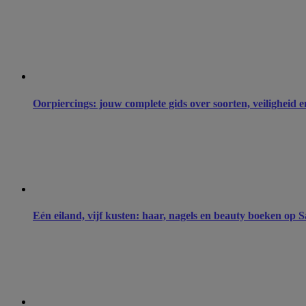
Oorpiercings: jouw complete gids over soorten, veiligheid 
Eén eiland, vijf kusten: haar, nagels en beauty boeken op S