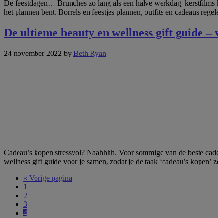
De feestdagen… Brunches zo lang als een halve werkdag, kerstfilms k
het plannen bent. Borrels en feestjes plannen, outfits en cadeaus re
De ultieme beauty en wellness gift guide –
24 november 2022
by
Beth Ryan
Cadeau’s kopen stressvol? Naahhhh. Voor sommige van de beste cadeaus
wellness gift guide voor je samen, zodat je de taak ‘cadeau’s kopen’ z
Ga
«
Vorige pagina
Pagina
naar
1
Pagina
2
Pagina
3
Pagina
4