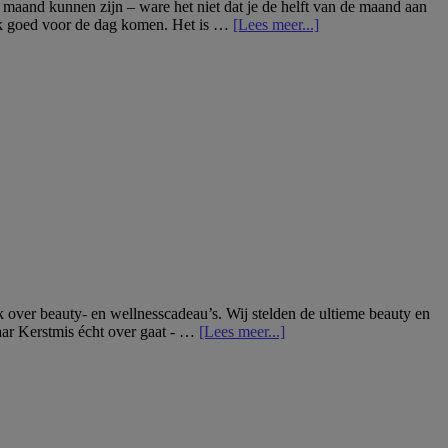
maand kunnen zijn – ware het niet dat je de helft van de maand aan
overHet
 ook goed voor de dag komen. Het is …
[Lees meer...]
verwen-
seizoen
is
aangebroken,
dus…
treat
yourself
well.
Hier
vind
je
Treatwells
treatment
tijdlijn
om
je
 over beauty- en wellnesscadeau’s. Wij stelden de ultieme beauty en
me-
overDe
waar Kerstmis écht over gaat - …
[Lees meer...]
time
ultieme
extra
beauty
magisch
en
te
wellness
maken
gift
guide