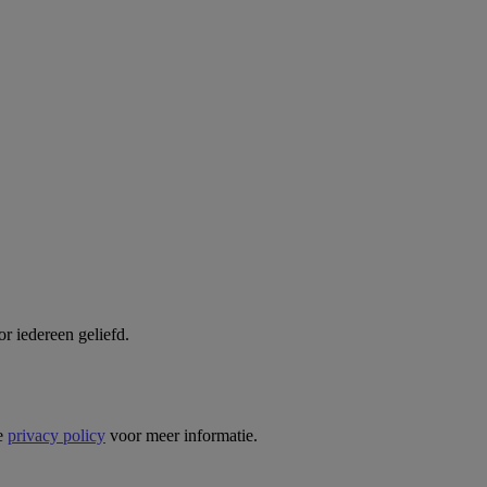
–
voor
haar
r iedereen geliefd.
ze
privacy policy
voor meer informatie.